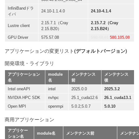
InfiniBandドラ
24.10-1.1.4.0
24.10-4.1.4
イバ
2.15.7.1（Cray
2.15.7.2（Cray
Lustre client
2.15.B20）
2.15.B24）
GPU Driver
575.57.08
590.48.01
580.105.08
アプリケーションの変更リスト
(デフォルトバージョン)
開発環境・ライブラリ
アプリケーション
module
メンテナンス
メンテナンス
名
名
前
後
Intel oneAPI
intel
2025.0.0
2025.3.2
NVIDIA HPC SDK
nvhpc
25.1_cuda12.6
26.1_cuda13.1
Open MPI
openmpi
5.0.2;5.0.7
5.0.10
商用アプリケーション
アプリケー
module名
メンテナンス前
メンテナ
ション名