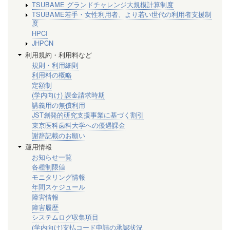
TSUBAME グランドチャレンジ大規模計算制度
TSUBAME若手・女性利用者、より若い世代の利用者支援制
度
HPCI
JHPCN
利用規約・利用料など
規則・利用細則
利用料の概略
定額制
(学内向け) 課金請求時期
講義用の無償利用
JST創発的研究支援事業に基づく割引
東京医科歯科大学への優遇課金
謝辞記載のお願い
運用情報
お知らせ一覧
各種制限値
モニタリング情報
年間スケジュール
障害情報
障害履歴
システムログ収集項目
(学内向け)支払コード申請の承認状況