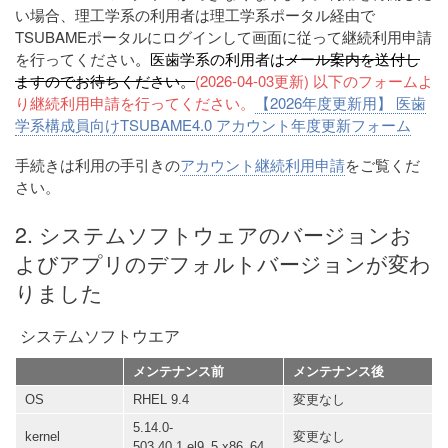
い場合、理工学系の利用者は理工学系ポータル経由で
TSUBAMEポータルにログインして画面に従って継続利用申請
を行ってください
。医歯学系の利用者は
メール案内を送付し
ますのでお待ちください。
(2026-04-03更新) 以下のフォームよ
り継続利用申請を行ってください。
【2026年度更新用】 医歯
学系構成員向けTSUBAME4.0 アカウント年度更新フォーム
手続きは利用の手引きの
アカウント継続利用申請
をご覧くだ
さい。
2. システムソフトウェアのバージョンお
よびアプリのデフォルトバージョンが変わ
りました
システムソフトウエア
メンテナンス前
メンテナンス後
OS
RHEL 9.4
変更なし
5.14.0-
kernel
変更なし
503.40.1.el9_5.x86_64