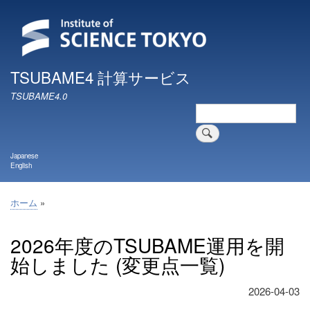
メ
イ
ン
コ
ン
TSUBAME4 計算サービス
テ
TSUBAME4.0
ン
検
ツ
索
に
移
Japanese
動
English
ホーム
パ
ン
2026年度のTSUBAME運用を開
く
始しました (変更点一覧)
ず
2026-04-03