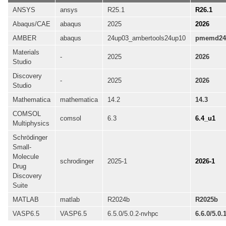
ANSYS
ansys
R25.1
R26.1
Abaqus/CAE
abaqus
2025
2026
AMBER
abaqus
24up03_ambertools24up10
pmemd24.
Materials
-
2025
2026
Studio
Discovery
-
2025
2026
Studio
Mathematica
mathematica
14.2
14.3
COMSOL
comsol
6.3
6.4_u1
Multiphysics
Schrödinger
Small-
Molecule
schrodinger
2025-1
2026-1
Drug
Discovery
Suite
MATLAB
matlab
R2024b
R2025b
VASP6.5
VASP6.5
6.5.0/5.0.2-nvhpc
6.6.0/5.0