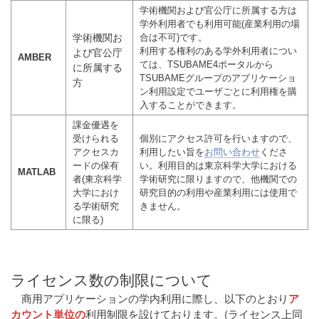
学術機関および官公庁に所属する方は
学外利用者でも利用可能(産業利用の場
学術機関お
合は不可)です。
よび官公庁
利用する権利のある学外利用者につい
AMBER
ては、TSUBAME4ポータルから
に所属する
TSUBAMEグループのアプリケーショ
方
ン利用設定でユーザごとに利用権を購
入することができます。
課金優遇を
受けられる
個別にアクセス許可を行いますので、
アクセスカ
利用したい旨を
お問い合わせ
くださ
ードの保有
い。利用目的は東京科学大学における
MATLAB
者(東京科学
学術研究に限りますので、他機関での
大学におけ
研究目的の利用や産業利用には使用で
る学術研究
きません。
に限る)
ライセンス数の制限について
商用アプリケーションの学内利用に際し、以下のとおり
ア
カウント単位の
利用制限を設けております。(ライセンス上同