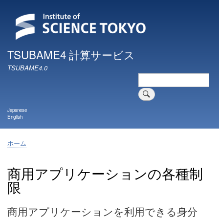
メ
イ
ン
コ
ン
TSUBAME4 計算サービス
テ
TSUBAME4.0
ン
検
ツ
索
に
移
Japanese
動
English
ホーム
パ
ン
商用アプリケーションの各種制
く
限
ず
商用アプリケーションを利用できる身分