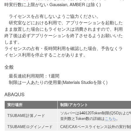
時実行数に上限がない Gaussian, AMBER は除く)
ライセンスを占有しないようご協力ください。
研究室などにおける利用で、アプリケーションを起動した
まま放置した場合にもライセンスは消費されますので、利用
終了後は必ずアプリケーションを終了させるようお願いいた
します。
ライセンスの占有・長時間利用を確認した場合、予告なくラ
イセンス利用を停止することがあります。
全般
最長連続利用期間：1週間
制限は一人あたりの使用量(Materials Studioを除く)
ABAQUS
実行場所
制限/アカウント
ソルバーは
140
120Token制限(QSDおよび
TSUBAME計算ノード
並列数とToken数の詳細は
こちら
。
TSUBAMEログインノード
CAE/CAXベースライセンス以外の実行