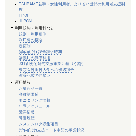
TSUBAME若手・女性利用者、より若い世代の利用者支援制
度
HPCI
JHPCN
利用規約・利用料など
規則・利用細則
利用料の概略
定額制
(学内向け) 課金請求時期
講義用の無償利用
JST創発的研究支援事業に基づく割引
東京医科歯科大学への優遇課金
謝辞記載のお願い
運用情報
お知らせ一覧
各種制限値
モニタリング情報
年間スケジュール
障害情報
障害履歴
システムログ収集項目
(学内向け)支払コード申請の承認状況