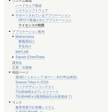
システム構成
ハードウェア構成
システムソフトウェア
サポートされているアプリケーション
HPCIで整備されたアプリケーション
ライセンスの制限
アプリケーション配布
Mathematica
教職員向け
学生向け
MATLAB
Signals (ChemDraw)
講習会
広報・出版物
特設ページ
第3回ミニキャンプ (9/11～; 8/21申込締切)
Science Tokyo in SC25
ラックデザインコンテスト
TSUBAME4.0プレスリリース
TSUBAME4.0運用開始Q＆A(更新終了)
リンク
教育用電子計算機システム
X @TSUBAME_sc