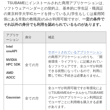
TSUBAMEにインストールされた商用アプリケーションは、
ソフトウェアベンダーとの契約上、基本的に学生証・職員証
の東京科学大学ICカードを持っている人(学生もしくは雇用関
係にある常勤の教職員)のみが利用可能ですが、
一定の条件で
それ以外の身分でも利用を認められているものがあります。
アプリケ
身分
補足
ーション
Intel
oneAPI
サポートされているアプリケーション
の商用アプリケーションのうち、「開
NVIDIA
発環境・ライブラリ」に記載されてい
全ての方
HPC SDK
るソフトウェアです。全ユーザが利用
できる状態になっているので、利用に
AMD
際して特に手続きは必要ありません。
AOCC
全ユーザが利用可能ですが有償化によ
りTSUBAME4ポータルからTSUBAME
Gaussian
グループのアプリケーション利用設定
全ての方
でユーザごとに利用権を購入する必要
があります。