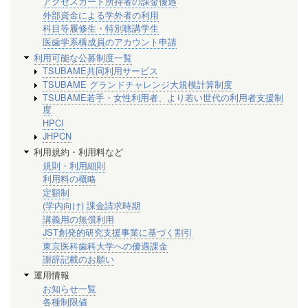
アクセスカード所持者の課金優遇
外部資金による学外者の利用
科目等履修生・特別聴講学生
医歯学系構成員のアカウント申請
利用可能な公募制度一覧
TSUBAME共同利用サービス
TSUBAME グランドチャレンジ大規模計算制度
TSUBAME若手・女性利用者、より若い世代の利用者支援制
度
HPCI
JHPCN
利用規約・利用料など
規則・利用細則
利用料の概略
定額制
(学内向け) 課金請求時期
講義用の無償利用
JST創発的研究支援事業に基づく割引
東京医科歯科大学への優遇課金
謝辞記載のお願い
運用情報
お知らせ一覧
各種制限値