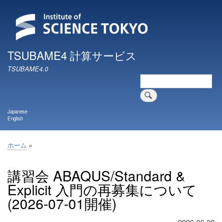
メ
イ
ン
コ
ン
TSUBAME4 計算サービス
テ
TSUBAME4.0
ン
検
ツ
索
に
移
Japanese
動
English
ホーム
パ
ン
講習会 ABAQUS/Standard &
く
Explicit 入門の再募集について
ず
(2026-07-01開催)