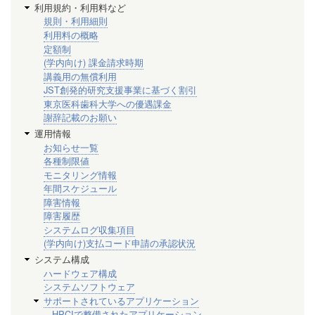
利用規約・利用料など
規則・利用細則
利用料の概略
定額制
(学内向け) 課金請求時期
講義用の無償利用
JST創発的研究支援事業に基づく割引
東京医科歯科大学への優遇課金
謝辞記載のお願い
運用情報
お知らせ一覧
各種制限値
モニタリング情報
年間スケジュール
障害情報
障害履歴
システムログ収集項目
(学内向け)支払コード申請の承認状況
システム構成
ハードウェア構成
システムソフトウェア
サポートされているアプリケーション
HPCIで整備されたアプリケーション