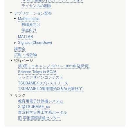
ライセンスの制限
アプリケーション配布
Mathematica
教職員向け
学生向け
MATLAB
Signals (ChemDraw)
講習会
広報・出版物
特設ページ
第3回ミニキャンプ (9/11～; 8/21申込締切)
Science Tokyo in SC25
ラックデザインコンテスト
TSUBAME4.0プレスリリース
TSUBAME4.0運用開始Q＆A(更新終了)
リンク
教育用電子計算機システム
X @TSUBAME_sc
東京科学大理工学系ポータル
旧 学術国際情報センター