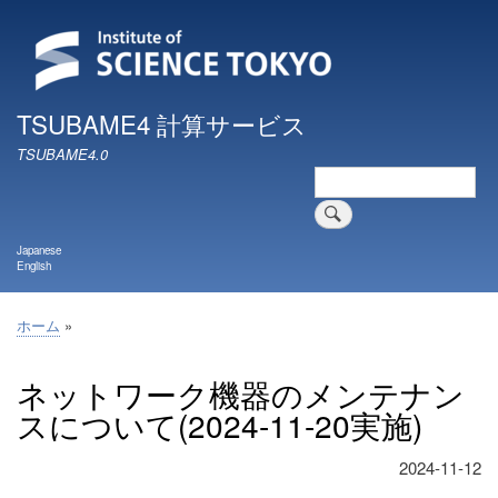
メ
イ
ン
コ
ン
TSUBAME4 計算サービス
テ
TSUBAME4.0
ン
検
ツ
索
に
移
Japanese
動
English
ホーム
パ
ン
ネットワーク機器のメンテナン
く
スについて(2024-11-20実施)
ず
2024-11-12