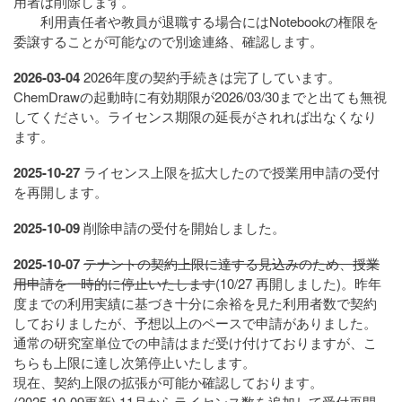
用者は削除します。
利用責任者や教員が退職する場合にはNotebookの権限を
委譲することが可能なので別途連絡、確認します。
2026-03-04
2026年度の契約手続きは完了しています。
ChemDrawの起動時に有効期限が2026/03/30までと出ても無視
してください。ライセンス期限の延長がされれば出なくなり
ます。
2025-10-27
ライセンス上限を拡大したので授業用申請の受付
を再開します。
2025-10-09
削除申請の受付を開始しました。
2025-10-07
テナントの契約上限に達する見込みのため、授業
用申請を一時的に停止いたします
(10/27 再開しました)。昨年
度までの利用実績に基づき十分に余裕を見た利用者数で契約
しておりましたが、予想以上のペースで申請がありました。
通常の研究室単位での申請はまだ受け付けておりますが、こ
ちらも上限に達し次第停止いたします。
現在、契約上限の拡張が可能か確認しております。
(2025-10-09更新) 11月からライセンス数を追加して受付再開