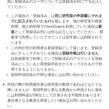
既に登録済みのユーザについては登録済み列に"1"を記入し
てください。
この場合の「登録済み」は
同じ研究室の申請書にそれま
でに記入されていたもの
を指します。他の研究室や授業
利用、個人的利用でChemDrawを利用していた場合は
新
規
として登録済み列には何も記入しないでください。 授
業等で利用していたアカウントは翌年度には削除されて
います。
この列が空の利用者を新規登録として扱います。登録済
みにチェックされている場合は
登録作業は行いません
。
以前授業等で利用していて削除済みのアカウントを登録
済みにしていると再登録手続きがスキップされるので利
用できるようになりません。
前回申請内容が不明な場合にはお問い合わせください。
申請の際の利用責任者は研究室の教員であればどなたでも
構いませんが、前回申請と異なる教員から申請された場合
には利用料金が2単位として計算される可能性があります。
責任者となる教員を変更したい場合はお問い合わせくださ
い。