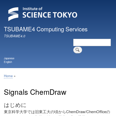
Skip
to
main
content
TSUBAME4 Computing Services
TSUBAME4.0
Search
Japanese
English
Home
Breadcrumb
Signals ChemDraw
はじめに
東京科学大学では旧東工大の頃からChemDraw/ChemOfficeの