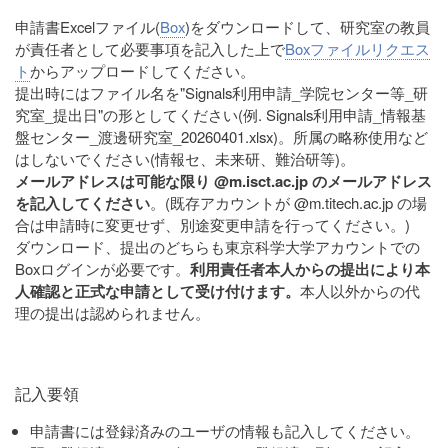
申請書Excelファイル(
Box
)をダウンロードして、研究室の教員
が責任者として必要事項を記入した上で
Boxファイルリクエス
ト
からアップロードしてください。
提出時にはファイル名を"Signals利用申請_学院センター等_研
究室_提出日"の形としてください(例. Signals利用申請_情報基
盤センター_渡邊研究室_20260401.xlsx)。所属の略称使用など
はしないでください(情報セ、未来研、難治研等)。
メールアドレスは可能な限り @m.isct.ac.jp のメールアドレス
を記入してください
。(既存アカウントが @m.titech.ac.jp の場
合は申請時に変更せず、別途変更申請を行ってください。)
ダウンロード、提出のどちらも東京科学大学アカウントでの
Boxログインが必要です。
利用責任者本人からの提出により本
人確認と正式な申請として受け付けます。
本人以外からの代
理の提出は認められません。
記入要領
申請書には登録済みのユーザの情報も記入してください。