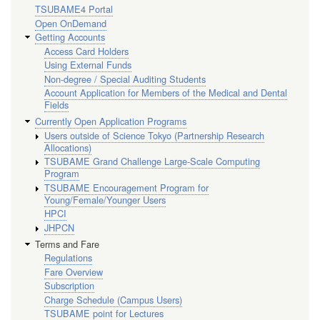
TSUBAME4 Portal
Open OnDemand
Getting Accounts
Access Card Holders
Using External Funds
Non-degree / Special Auditing Students
Account Application for Members of the Medical and Dental
Fields
Currently Open Application Programs
Users outside of Science Tokyo (Partnership Research
Allocations)
TSUBAME Grand Challenge Large-Scale Computing
Program
TSUBAME Encouragement Program for
Young/Female/Younger Users
HPCI
JHPCN
Terms and Fare
Regulations
Fare Overview
Subscription
Charge Schedule (Campus Users)
TSUBAME point for Lectures