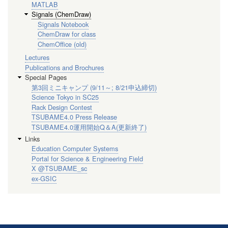
MATLAB
Signals (ChemDraw)
Signals Notebook
ChemDraw for class
ChemOffice (old)
Lectures
Publications and Brochures
Special Pages
第3回ミニキャンプ (9/11～; 8/21申込締切)
Science Tokyo in SC25
Rack Design Contest
TSUBAME4.0 Press Release
TSUBAME4.0運用開始Q＆A(更新終了)
Links
Education Computer Systems
Portal for Science & Engineering Field
X @TSUBAME_sc
ex-GSIC