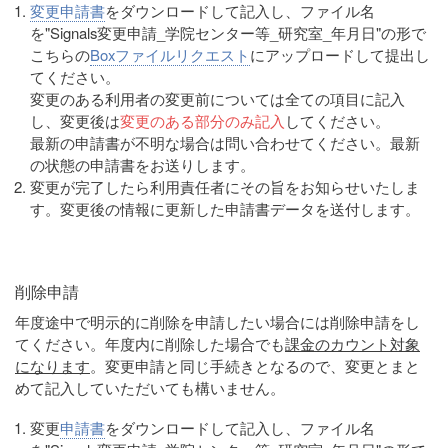
変更申請書
をダウンロードして記入し、ファイル名
を"Signals変更申請_学院センター等_研究室_年月日"の形で
こちらの
Boxファイルリクエスト
にアップロードして提出し
てください。
変更のある利用者の変更前については全ての項目に記入
し、変更後は
変更のある部分のみ記入
してください。
最新の申請書が不明な場合は問い合わせてください。最新
の状態の申請書をお送りします。
変更が完了したら利用責任者にその旨をお知らせいたしま
す。変更後の情報に更新した申請書データを送付します。
削除申請
年度途中で明示的に削除を申請したい場合には削除申請をし
てください。年度内に削除した場合でも
課金のカウント対象
になります
。変更申請と同じ手続きとなるので、変更とまと
めて記入していただいても構いません。
変更
申請書
をダウンロードして記入し、ファイル名