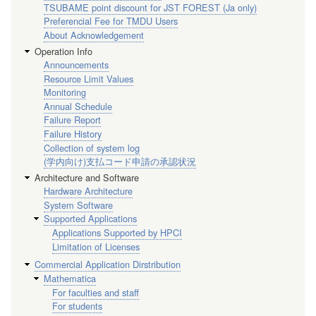
TSUBAME point discount for JST FOREST (Ja only)
Preferencial Fee for TMDU Users
About Acknowledgement
Operation Info
Announcements
Resource Limit Values
Monitoring
Annual Schedule
Failure Report
Failure History
Collection of system log
(学内向け)支払コード申請の承認状況
Architecture and Software
Hardware Architecture
System Software
Supported Applications
Applications Supported by HPCI
Limitation of Licenses
Commercial Application Dirstribution
Mathematica
For faculties and staff
For students