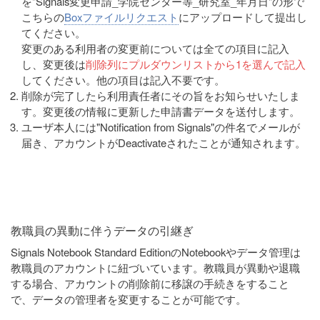
を"Signals変更申請_学院センター等_研究室_年月日"の形で
こちらの
Boxファイルリクエスト
にアップロードして提出し
てください。
変更のある利用者の変更前については全ての項目に記入
し、変更後は
削除列にプルダウンリストから1を選んで記入
してください。他の項目は記入不要です。
削除が完了したら利用責任者にその旨をお知らせいたしま
す。変更後の情報に更新した申請書データを送付します。
ユーザ本人には"Notification from Signals"の件名でメールが
届き、アカウントがDeactivateされたことが通知されます。
教職員の異動に伴うデータの引継ぎ
Signals Notebook Standard EditionのNotebookやデータ管理は
教職員のアカウントに紐づいています。教職員が異動や退職
する場合、アカウントの削除前に移譲の手続きをすること
で、データの管理者を変更することが可能です。