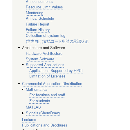
Announcements
Resource Limit Values
Monitoring
Annual Schedule
Failure Report
Failure History
Collection of system log
(学内向け)支払コード申請の承認状況
Architecture and Software
Hardware Architecture
System Software
Supported Applications
Applications Supported by HPCI
Limitation of Licenses
Commercial Application Dirstribution
Mathematica
For faculties and staff
For students
MATLAB
Signals (ChemDraw)
Lectures
Publications and Brochures