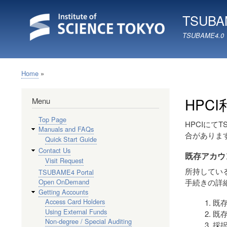
TSUBAM
TSUBAME4.0
Home
Breadcrumb
HPC
Menu
Top Page
HPCIにて
Manuals and FAQs
合がありま
Quick Start Guide
Contact Us
既存アカウン
Visit Request
所持している
TSUBAME4 Portal
手続きの詳
Open OnDemand
Getting Accounts
Access Card Holders
既存
Using External Funds
既存
Non-degree / Special Auditing
採