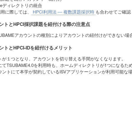
meディレクトリの統合
利用に際しては、
HPCI利用法 ― 複数課題採択時
も合わせてご確認
ントとHPCI採択課題を紐付ける際の注意点
SUBAMEアカウントの種別によりアカウントの紐付けができない場
トとHPCI-IDを紐付けるメリット
トが１つとなり、アカウントを切り替える手間がなくなります。
にてTSUBAME4.0を利用時も、ホームディレクトリが1つになる
ウントにて本学が契約しているISVアプリケーションが利用可能な場合
。