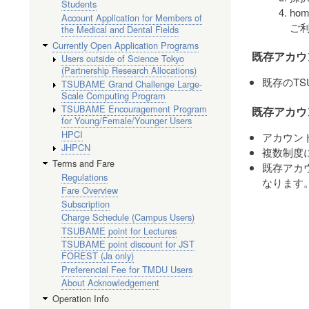
Students
ho
Account Application for Members of
ご
the Medical and Dental Fields
Currently Open Application Programs
既存アカウ
Users outside of Science Tokyo
(Partnership Research Allocations)
既存のT
TSUBAME Grand Challenge Large-
Scale Computing Program
TSUBAME Encouragement Program
既存アカウン
for Young/Female/Younger Users
HPCI
アカウン
JHPCN
複数制度
Terms and Fare
既存アカ
Regulations
なります
Fare Overview
Subscription
Charge Schedule (Campus Users)
TSUBAME point for Lectures
TSUBAME point discount for JST
FOREST (Ja only)
Preferencial Fee for TMDU Users
About Acknowledgement
Operation Info