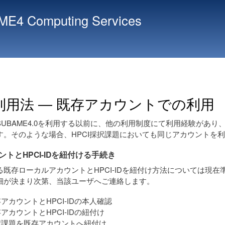
Skip
E4 Computing Services
to
main
content
I利用法 ― 既存アカウントでの利用
TSUBAME4.0を利用する以前に、他の利用制度にて利用経験があり
す。そのような場合、HPCI採択課題においても同じアカウントを
トとHPCI-IDを紐付ける手続き
既存ローカルアカウントとHPCI-IDを紐付け方法については現在
細が決まり次第、当該ユーザへご連絡します。
アカウントとHPCI-IDの本人確認
アカウントとHPCI-IDの紐付け
択課題を既存アカウントへ紐付け