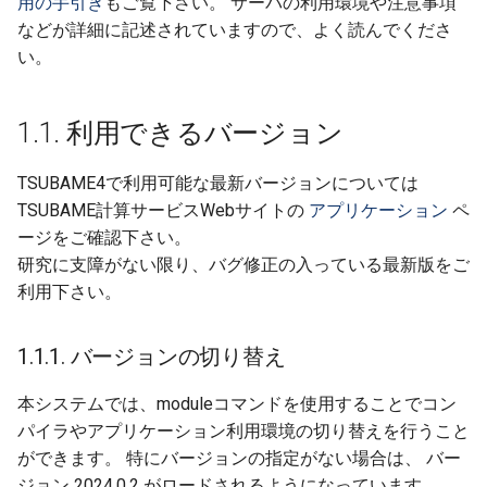
用の手引き
もご覧下さい。 サーバの利用環境や注意事項
Migration from
ー
6. Management of TSUBA
Desktop使用方法
7. フリーウェア
7. Freeware
などが詳細に記述されていますので、よく読んでくださ
TSUBAME3.0 to
group
Amber 利用の手引き
ジョブの実行、スケジュ
Job Execution (Scheduler)
8. ポイントの管理
い。
TSUBAME4.0
7. ANSYS Autodyn起動方
付録. 比較
Appendix. Comparison
7. Management of payment
Materials Studio 利用の手
アプリケーション全般
Applications
9. 計算ノードの予約
codes
引き
8. ANSYS Icepak起動方法
1.1. 利用できるバージョン
商用アプリケーション
Commercial Applications
10. グループディスクの管
8. Management of TSUBA
Discovery Studio 利用の手
9. ANSYS SIwave起動方法
TSUBAME4で利用可能な最新バージョンについては
points
引き
システムソフトウェア、
System Applications ,
11. 利用状況の確認
TSUBAME計算サービスWebサイトの
アプリケーション
ペ
ーソフト
Freeware
ージをご確認下さい。
9. Compute Nodes
Schrodinger 利用の手引き
12. 利用報告の管理
研究に支障がない限り、バグ修正の入っている最新版をご
Reservation
利用下さい。
13. アプリケーション有効
10. Management of Group
Disk
14. 商用アプリケーション
1.1.1. バージョンの切り替え
学内配布
11. Check usage
本システムでは、moduleコマンドを使用することでコン
パイラやアプリケーション利用環境の切り替えを行うこと
15. 定額利用購入
12. Management of
ができます。 特にバージョンの指定がない場合は、 バー
TSUBAME usage report
ジョン 2024.0.2 がロードされるようになっています。
16. Webサービス実行機能