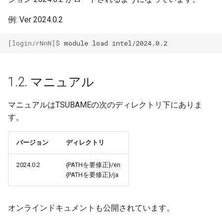
例: Ver 2024.0.2
13. Application Activation
17. アカウント継続利用申
[login/rNnN]$ 
module
load
14. Distribution of
付録
Commercial Applications o
Campus
1.2. マニュアル
15. Subscription
マニュアルはTSUBAMEの次のディレクトリ下にありま
す。
16. Web application functio
17. Renewal account reque
バージョン
ディレクトリ
2024.0.2
{PATHを要修正}/en
Appendix
{PATHを要修正}/ja
オンラインドキュメントも公開されています。