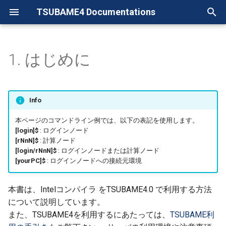
TSUBAME4 Documentations
検
索
1. はじめに
クイックスタートガイド /
TSUBAME4.0 FAQ
TSUBAME4.0利用の手引き
1.1. 利用できるバージョン
1. はじめに
1. はじめに
1. Introduction
ABAQUS利用の手引き
Mathematica 利用の手引き
実験的サービス一覧
日本語版
目次
Table of contents
1. TSUBAME4.0概要
1. Introduction to
1. はじめに
1. Introduction
1. はじめに
1. Introduction
1. はじめに
1. はじめに
1. はじめに
1. はじめに
1. はじめに
1. はじめに
1. はじめに
1. はじめに
1. はじめに
1. はじめに
1. はじめに
1. はじめに
を
Quick Start Guide
TSUBAME4.0
初
TSUBAME4.0 FAQ
TSUBAME4.0 User's Guide
2. 利用方法
2. 事前準備とアクセス管理サ
2. Getting Started and Access
ABAQUS/CAE利用の手引
MATLAB 利用の手引き
1. Webアプリケーション起動
1.1.1. バージョンの切り替
English Version
一般
General
2. 利用開始にあたって
2. アカウントの取得
2. User registration
2. 利用開始・ログイン方
2. Getting started, Login
2. ABAQUSの使用方法
2. ABAQUS/CAEの使用方
2. 利用方法
2. COMSOL Multiphysics
2. Gaussianの使用方法
2. GaussViewの使用方法
2. Amberの使用方法
2. 使用方法
2. 使用方法
2. SMALL-MOLECULE DR
2. TSUBAME4.0での利用
2. 利用方法
Info
(English)
ーバ
Management Server
き
スクリプト
え
2. Getting Started
用方法
DISCOVERY SUITEの使用
期
法
TSUBAMEポータル利用の
TSUBAMEポイント、
TSUBAME point and
3. ストレージ環境
3. ポータルへのログイン
3. Login to the TSUBAME
3. 各種環境
3. Environment
3. ABAQUSの計算の流れ
3. モデリング
3. ANSYS Workbenchの基
3. Gaussianの計算の流れ
3. 分子の構築方法
3. Amberの計算の流れ
3. モデリング
3. Visualizerの基本情報
3. Mathematica の基本的
3. MATLABの基本的な使
本ページのコマンドライン例では、以下の表記を使用します。
化
手引き
1.2. マニュアル
3. ログイン方法
3. How to login
ANSYS 利用の手引き
2. Apptainer 古いコンテナ向
TSUBAMEポータル
TSUBAME portal
3. Storage system
portal
的な使用方法
3. COMSOL Desktopの使
用方法
法
[login]$
: ログインノード
[rNnN]$
: 計算ノード
け互換ライブラリ
法
3. Maestroの利用方法
4. ソフトウェア環境
4. 利用規約の同意
4. TSUBAME3.0からのデ
4. Data migration from
4. ABAQUS/Standard概要
4. データチェック，結果
4. Gaussianの入力データ
4. Gaussianの実行
4. 分子の構築方法
4. 解析例
4. モデル構築例
[login/rNnN]$
: ログインノードまたは計算ノード
TSUBAME Portal User's
4. Open OnDemand の使い方
4. Operation of Open
COMSOL Multiphysics利
Open OnDemand
Open OnDemand
4. Software Environment
4. Agreement to the Terms 
移行
TSUBAME3.0
4. ANSYS Fluent使用方法
4. CUDALink の使用方法
4. グラフィックス
[yourPC]$
: ログインノードへの接続元環境
Guide
OnDemand
用の手引き
3. User Mode Scheduler
Use
5. ジョブスケジューリン
5. 利用者情報の管理
5. ABAQUS/Standard実行
5. 出力ファイル
5. Gaussianの結果表示
5. 分子動力学計算
5. Altair Grid Engineによ
5. プロトコル実行例
ログイン、ログインノー
Login procedure, Login no
ステム
5. Job Scheduler
5. ANSYS Mechanical使用
ッチ実行方法
5. プログラミング
本書は、Intelコンパイラ をTSUBAME4.0 で利用する方法
TSUBAME3.0から
Gaussian利用の手引き
4. Mini Compose
5. Management of user
法
6. グループの管理
6. ABAQUS/Explicit概要
6. TCP Linda Gaussian
6. GPUによる高速化
について説明しています。
TSUBAME4.0への移行
information
ストレージ、グループデ
Storage , Group Disk , File
6. 商用アプリケーション
6. Commercial Applications
6. Parallel Computing Tool
また、TSUBAME4を利用するにあたっては、
TSUBAME利
GaussView利用の手引き
5. 簡易型ジョブ内ワークキュ
ク、ファイル管理
Management
6. ANSYS Electronics
の利用
7. 支払コードの管理
7. ABAQUS/Explicit実行
7. GPUの利用