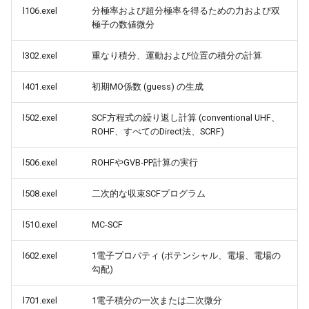
l106.exel
分極率および超分極率を得るための力および双
極子の数値微分
l302.exel
重なり積分、運動および位置の積分の計算
l401.exel
初期MO係数 (guess) の生成
l502.exel
SCF方程式の繰り返し計算 (conventional UHF、
ROHF、すべてのDirect法、SCRF)
l506.exel
ROHFやGVB-PP計算の実行
l508.exel
二次的な収束SCFプログラム
l510.exel
MC-SCF
l602.exel
1電子プロパティ (ポテンシャル、電場、電場の
勾配)
l701.exel
1電子積分の一次または二次微分