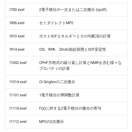
l703.exel
2電子積分の一次または二次微分 (spdf)
l906.exel
セミダイレクトMP2
l913.exel
ポストSCFエネルギーとその勾配項の計算
l914.exel
CIS、RPA、ZIndo励起状態とSCF安定性
l1002.exel
CPHF方程式の繰り返し計算とNMRを含む様々な
プロパティの計算
l1014.exel
CI-Singlesの二次微分
l1101.exel
1電子積分の導関数計算
l1110.exel
F(x)に対する2電子積分の微分の寄与
l1112.exel
MP2の2次微分