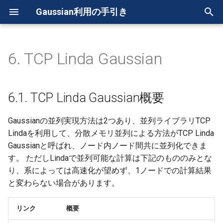
Gaussian利用の手引き
検
索
6. TCP Linda Gaussian
6.1. TCP Linda Gaussian概要
を
初
6.2. Gaussian Lindaの実行
6.1. TCP Linda Gaussian概要
期
Gaussianの並列実現方法は2つあり、並列ライブラリTCP
化
Lindaを利用して、分散メモリ並列による方法がTCP Linda
Gaussianと呼ばれ、ノード内ノード間共に並列化できま
す。 ただしLindaで並列可能な計算は下記のもののみとな
り、系によっては高速化が望めず、1ノードでの計算結果
と変わらない場合があります。
リンク
概要