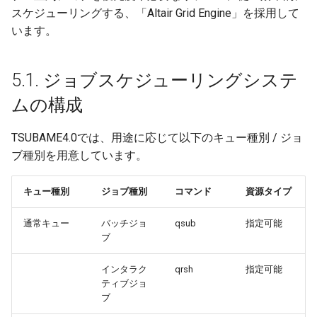
5.2.1.1. バッチジョブの流
スケジューリングする、「Altair Grid Engine」を採用して
れ
います。
5.2.1.2. ジョブスクリプト
5.1. ジョブスケジューリングシステ
5.2.1.3. ジョブスクリプト
ムの構成
の記述例
TSUBAME4.0では、用途に応じて以下のキュー種別 / ジョ
5.2.1.3.1. シングルジョ
ブ種別を用意しています。
ブ/GPUジョブ
キュー種別
ジョブ種別
コマンド
資源タイプ
5.2.1.3.2. SMP並列
通常キュー
バッチジョ
qsub
指定可能
5.2.1.3.3. MPI並列
ブ
5.2.1.3.4. プロセス並列/
インタラク
qrsh
指定可能
スレッド並列(ハイブリ
ティブジョ
ッド, MPI+OpenMP)
ブ