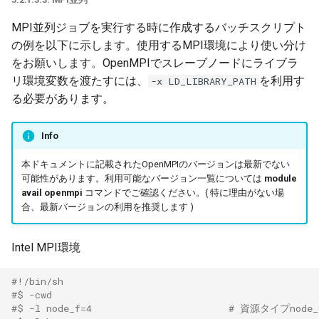
MPI並列ジョブを実行する時に作成するバッチスクリプト
の例を以下に示します。使用するMPI環境により使い分け
をお願いします。OpenMPIでスレーブノードにライブラ
リ環境変数を渡たすには、
を利用す
-x LD_LIBRARY_PATH
る必要があります。
Info
本ドキュメントに記載されたOpenMPIのバージョンは最新でない
可能性があります。利用可能なバージョン一覧については
module
avail openmpi
コマンドでご確認ください。( 特に理由がない場
合、最新バージョンの利用を推奨します )
Intel MPI環境
#!/bin/sh
#$ -cwd
#$ -l node_f=4                        # 資源タイプno