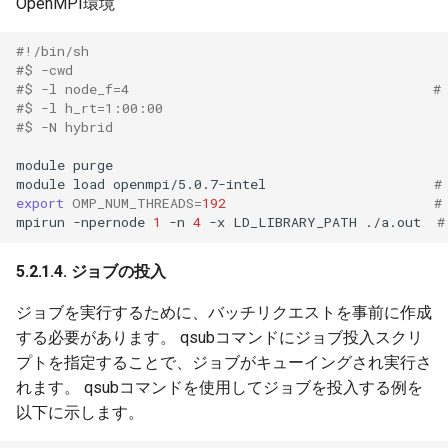
OpenMPI環境
#!/bin/sh
#$ -cwd
#$ -l node_f=4                                  
#$ -l h_rt=1:00:00　　　　　　　　　　　　
#$ -N hybrid
module
purge

module
load
openmpi/5.0.7-intel
#
export
OMP_NUM_THREADS
=
192
#
mpirun
-npernode
1
-n
4
-x
LD_LIBRARY_PATH
./a.out
5.2.1.4. ジョブの投入
ジョブを実行するために、バッチリクエストを事前に作成
する必要があります。 qsubコマンドにジョブ投入スクリ
プトを指定することで、ジョブがキューイングされ実行さ
れます。 qsubコマンドを使用してジョブを投入する例を
以下に示します。