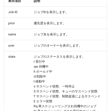
表示項目
説明
Job-ID
ジョブIDを表示します。
prior
優先度を表示します。
name
ジョブ名を表示します。
user
ジョブのオーナーを表示します。
state
ジョブのステータスを表示します。
r 実行中
qw 待機中
h ホールド中
d 削除中
t 移動中
s サスペンド状態、一時停止
S サスペンド状態、キューのサスペンド状態
T サスペンド状態、制限超過によるサスペンド
E エラー状態
Rq 再スケジューリングされ待機中のジョブ