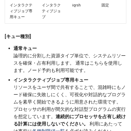
インタラクテ
インタラク
iqrsh
固定
5.2.1.4. ジョブの投入
ィブジョブ専
ティブジョ
用キュー
ブ
5.2.1.5. ジョブの状態確認
5.2.1.6. ジョブの削除
[キュー種別]
通常キュー
5.2.1.7. ジョブの結果確認
論理的に分割した資源タイプ単位で、システムリソー
スを確保・占有利用します。 通常はこちらを使用し
5.2.1.8. アレイジョブ
ます。ノード予約も利用可能です。
5.2.2. インタラクティブジ
インタラクティブジョブ専用キュー
ョブ
リソースをユーザ間で共有することで、混雑時にもノ
ード確保に失敗しにくく、可視化や対話的なプログラ
5.2.2.1. インタラクティブ
ムを素早く開始できるように用意された環境です。
ノードを利用したX転送
プロセッサの利用が間欠的な対話型プログラムの実行
を想定しています。
連続的にプロセッサを占有し続け
5.2.2.2. ネットワーク系ア
る計算には使用しないでください。
利用にあたって
プリケーションへの接続