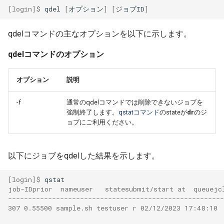
[login]$ 
qdel
[
オプション
]
[
ジョブID
]
qdelコマンドの主なオプションを以下に示します。
qdelコマンドのオプション
オプション
説明
-f
通常のqdelコマンドでは削除できないジョブを
強制終了します。
qstatコマンド
のstateが
dr
のジ
ョブにご利用ください。
以下にジョブをqdelした結果を示します。
[login]$ 
job-IDprior  nameuser   statesubmit/start at  queuejc
------------------------------------------------------
307 0.55500 sample.sh testuser r 02/12/2023 17:48:10 