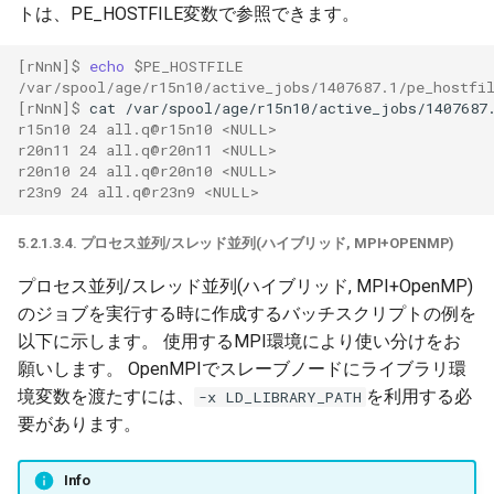
トは、PE_HOSTFILE変数で参照できます。
[rNnN]$ 
echo
$PE_HOSTFILE
/var/spool/age/r15n10/active_jobs/1407687.1/pe_hostfi
[rNnN]$ 
cat
/var/spool/age/r15n10/active_jobs/1407687
r15n10 24 all.q@r15n10 <NULL>  
r20n11 24 all.q@r20n11 <NULL>  
r20n10 24 all.q@r20n10 <NULL>  
r23n9 24 all.q@r23n9 <NULL>  
5.2.1.3.4. プロセス並列/スレッド並列(ハイブリッド, MPI+OPENMP)
プロセス並列/スレッド並列(ハイブリッド, MPI+OpenMP)
のジョブを実行する時に作成するバッチスクリプトの例を
以下に示します。 使用するMPI環境により使い分けをお
願いします。 OpenMPIでスレーブノードにライブラリ環
境変数を渡たすには、
を利用する必
-x LD_LIBRARY_PATH
要があります。
Info