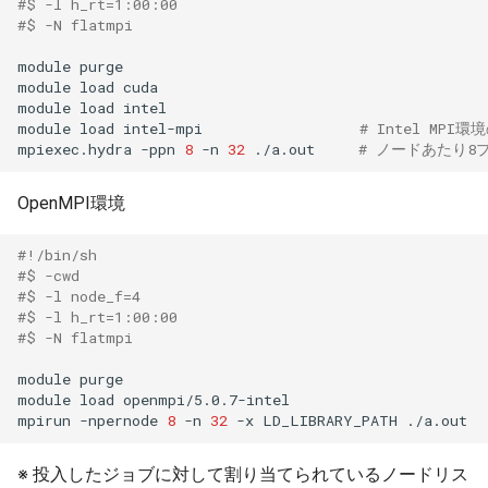
#$ -l h_rt=1:00:00
#$ -N flatmpi
module
purge

module
load
cuda

module
load
intel

module
load
intel-mpi
# Intel MPI
mpiexec.hydra
-ppn
8
-n
32
./a.out
# ノードあたり8
OpenMPI環境
#!/bin/sh
#$ -cwd
#$ -l node_f=4                                  
#$ -l h_rt=1:00:00
#$ -N flatmpi
module
purge

module
load
openmpi/5.0.7-intel
mpirun
-npernode
8
-n
32
-x
LD_LIBRARY_PATH
./a.out
※ 投入したジョブに対して割り当てられているノードリス