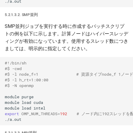
5.2.1.3.2. SMP並列
SMP並列ジョブを実行する時に作成するバッチスクリプ
トの例を以下に示します。計算ノードはハイパースレッデ
ィングが有効になっています。使用するスレッド数につき
ましては、明示的に指定してください。
#!/bin/sh
#$ -cwd
#$ -l node_f=1                # 資源タイプnode_f 1ノ
#$ -l h_rt=1:00:00
#$ -N openmp
module
purge

module
load
cuda

module
load
export
OMP_NUM_THREADS
=
192
# ノード内に192スレッドを
5.2.1.3.3. MPI並列