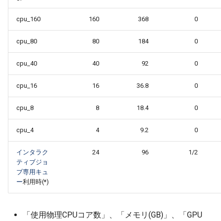
cpu_160
160
368
0
cpu_80
80
184
0
cpu_40
40
92
0
cpu_16
16
36.8
0
cpu_8
8
18.4
0
cpu_4
4
9.2
0
インタラク
24
96
1/2
ティブジョ
ブ専用キュ
ー
利用時(*)
「使用物理CPUコア数」、「メモリ(GB)」、「GPU