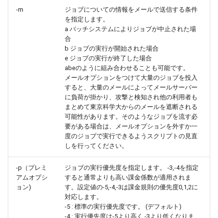
-m
ジョブについての情報をメールで送信する条件
を指定します。
a バッチシステムによりジョブが中止された場
合
b ジョブの実行が開始された場合
e ジョブの実行が終了した場合
abeのように組み合わせることも可能です。
メールオプションをつけて大量のジョブを投入
すると、大量のメールによってメールサーバー
に負荷が掛かり、攻撃と検知され他の利用者も
まとめて東京科学大からのメールを遮断される
可能性があります。そのようなジョブを流す必
要がある場合は、メールオプションを外すか一
度のジョブで実行できるようスクリプトの見直
しを行ってください。
-p（プレミ
ジョブの実行優先度を指定します。 -3,-4を指定
アムオプシ
すると通常よりも高い課金係数が適用されま
ョン)
す。設定値の-5,-4,-3は課金規則の優先度0,1,2に
対応します。
-5 : 標準の実行優先度です。 (デフォルト)
-4 : 実行優先度は-5より高く,-3より低くなりま