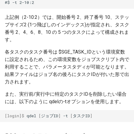
上記例（2-10:2）では、開始番号 2、終了番号 10、ステッ
プサイズ2 (1つ飛ばしのインデックス)が指定され、タスク
番号 2、4、6、8、10 の 5 つのタスクによって構成されま
す。
各タスクのタスク番号は $SGE_TASK_IDという環境変数
に設定されるため、この環境変数をジョブスクリプト内で
利用することで、パラメータスタディが可能となります。
結果ファイルはジョブ名の後ろにタスクIDが付いた形で出
力されます。
また、実行前/実行中に特定のタスクIDを削除したい場合
には、以下のように qdelの-tオプションを使用します。
[login]$ 
qdel
[
ジョブID
]
-t
[
タスクID
]