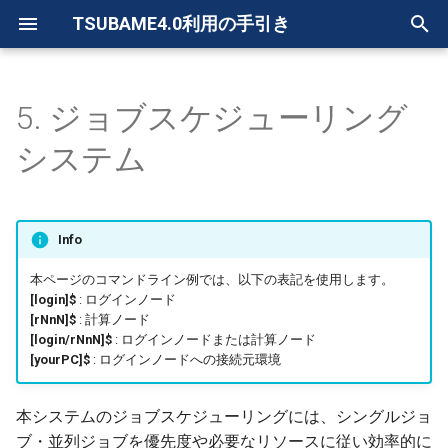
TSUBAME4.0利用の手引き
検
索
5. ジョブスケジューリング
5.1. ジョブスケジューリング
を
システム
システムの構成
初
5.1.1. 利用可能な資源タイ
期
プ
Info
化
5.1.2. ジョブスケジューラ
本ページのコマンドライン例では、以下の表記を使用します。
[login]$
: ログインノード
関連の制限値
[rNnN]$
: 計算ノード
[login/rNnN]$
: ログインノードまたは計算ノード
5.2. 通常キュー
[yourPC]$
: ログインノードへの接続元環境
5.2.1. バッチジョブ
本システムのジョブスケジューリングには、シングルジョ
ブ・並列ジョブを優先度や必要なリソースに従い効率的に