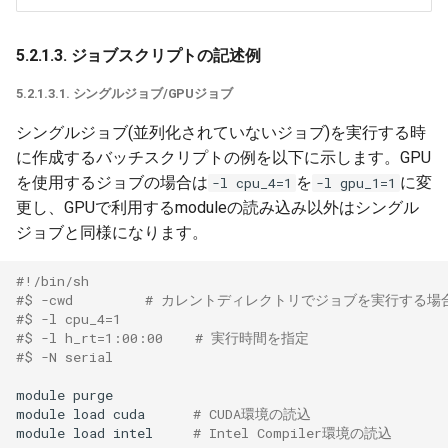
5.2.1.3. ジョブスクリプトの記述例
5.2.1.3.1. シングルジョブ/GPUジョブ
シングルジョブ(並列化されていないジョブ)を実行する時
に作成するバッチスクリプトの例を以下に示します。GPU
を使用するジョブの場合は
を
に変
-l cpu_4=1
-l gpu_1=1
更し、GPUで利用するmoduleの読み込み以外はシングル
ジョブと同様になります。
#!/bin/sh
#$ -cwd         # カレントディレクトリでジョブを実行する
#$ -l cpu_4=1
#$ -l h_rt=1:00:00    # 実行時間を指定
#$ -N serial
module
purge

module
load
cuda
# CUDA環境の読込
module
load
intel
# Intel Compiler環境の読込