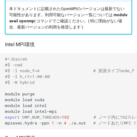
本ドキュメントに記載されたOpenMPIのバージョンは最新でない
可能性があります。利用可能なバージョン一覧については
module
avail openmpi
コマンドでご確認ください。( 特に理由がない場
合、最新バージョンの利用を推奨します )
Intel MPI環境
#!/bin/sh
#$ -cwd
#$ -l node_f=4                      # 資源タイプnode
#$ -l h_rt=1:00:00
#$ -N hybrid
module
purge

module
load
cuda

module
load
intel

module
load
export
OMP_NUM_THREADS
=
192
# ノード内に192ス
mpiexec.hydra
-ppn
1
-n
4
./a.out
# ノードあたりMPI