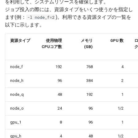
を利用して、システムリソースを確保します。
ジョブ投入の際には、資源タイプをいくつ使うかを指定し
ます(例：
)。利用できる資源タイプの一覧を
-l node_f=2
以下に示します。
資源タイプ
使用物理
メモリ
GPU 数
CPUコア数
(GB)
node_f
192
768
4
node_h
96
384
2
node_q
48
192
1
node_o
24
96
1/2
gpu_1
8
96
1
gpu_h
4
48
1/2