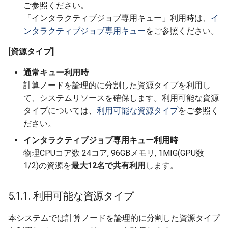
5.3. インタラクティブジョブ
ご参照ください。
専用キュー
「インタラクティブジョブ専用キュー」利用時は、
イ
ンタラクティブジョブ専用キュー
をご参照ください。
5.3.1. ジョブの状態確認(イ
ンタラクティブジョブ専用
[資源タイプ]
キュー)
通常キュー利用時
計算ノードを論理的に分割した資源タイプを利用し
5.3.2. ジョブの削除(インタ
て、システムリソースを確保します。利用可能な資源
ラクティブジョブ専用キュ
タイプについては、
利用可能な資源タイプ
をご参照く
ー)
ださい。
5.4. 計算ノード上のストレー
インタラクティブジョブ専用キュー利用時
ジの利用
物理CPUコア数 24コア, 96GBメモリ, 1MIG(GPU数
1/2)の資源を
最大12名で共有利用
します。
5.4.1. ローカルスクラッチ
領域
5.1.1. 利用可能な資源タイプ
5.4.2. /tmp領域
本システムでは計算ノードを論理的に分割した資源タイプ