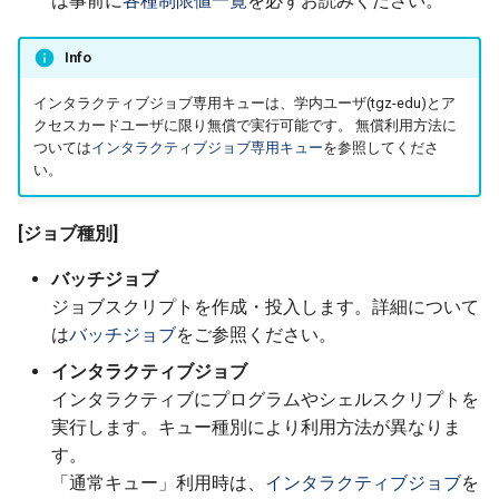
は事前に
各種制限値一覧
を必ずお読みください。
5.2.3. お試し実行
Info
5.2.4. 定額制ジョブ
インタラクティブジョブ専用キューは、学内ユーザ(tgz-edu)とア
クセスカードユーザに限り無償で実行可能です。 無償利用方法に
5.2.5. 計算ノードの予約
ついては
インタラクティブジョブ専用キュー
を参照してくださ
い。
5.2.6. 計算ノードへのSSH
ログイン
[ジョブ種別]
バッチジョブ
5.2.6.1. 複数ノードを確保
ジョブスクリプトを作成・投入します。詳細について
してSSHを利用する際の
は
バッチジョブ
をご参照ください。
ノード初期化について
インタラクティブジョブ
5.2.6.2. 計算ノードへの
インタラクティブにプログラムやシェルスクリプトを
SSHログイン利用時のプ
実行します。キュー種別により利用方法が異なりま
ロセスについて
す。
「通常キュー」利用時は、
インタラクティブジョブ
を