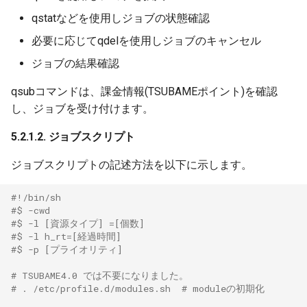
qstatなどを使用しジョブの状態確認
必要に応じてqdelを使用しジョブのキャンセル
ジョブの結果確認
qsubコマンドは、課金情報(TSUBAMEポイント)を確認
し、ジョブを受け付けます。
5.2.1.2. ジョブスクリプト
ジョブスクリプトの記述方法を以下に示します。
#!/bin/sh
#$ -cwd
#$ -l [資源タイプ] =[個数]
#$ -l h_rt=[経過時間]
#$ -p [プライオリティ]
# TSUBAME4.0 では不要になりました。
# . /etc/profile.d/modules.sh  # moduleの初期化