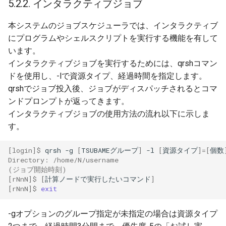
5.2.2. インタラクティブジョブ
本システムのジョブスケジューラでは、インタラクティブ
にプログラムやシェルスクリプトを実行する機能を有して
います。
インタラクティブジョブを実行するためには、qrshコマン
ドを使用し、-lで資源タイプ、経過時間を指定します。
qrshでジョブ投入後、ジョブがディスパッチされるとコマ
ンドプロンプトが返ってきます。
インタラクティブジョブの使用方法の流れ以下に示しま
す。
[login]$ 
qrsh
-g
[
TSUBAMEグループ
]
-l
[
資源タイプ
]=[
個数
Directory: /home/N/username
(ジョブ開始時刻)
[rNnN]$ 
[
計算ノードで実行したいコマンド
]
[rNnN]$ 
exit
-gオプションのグループ指定が未指定の場合は資源タイプ