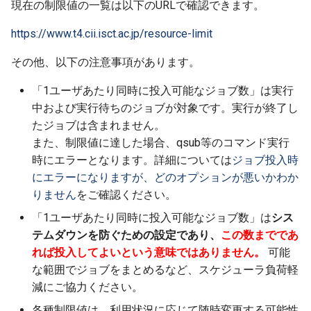
現在の制限値の一覧は以下のURLで確認できます。
https://www.t4.cii.isct.ac.jp/resource-limit
その他、以下の注意事項があります。
「1ユーザあたり同時に投入可能なジョブ数」は実行
中および実行待ちのジョブが対象です。実行が終了し
たジョブは含まれません。
また、制限値に達した場合、qsub等のコマンド実行
時にエラーとなります。詳細については
ジョブ投入時
にエラーになりますが、どのオプションが悪いかわか
りません
をご確認ください。
「1ユーザあたり同時に投入可能なジョブ数」は
シス
テムダウンを防ぐための設定であり、
この数までであ
れば投入してよいという意味ではありません。
可能
な範囲でジョブをまとめるなど、スケジューラ負荷軽
減にご協力ください。
各種制限値は、利用状況に応じて随時変更する可能性